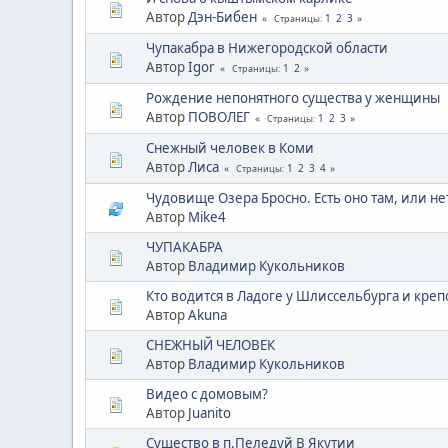
Автор
Дэн-Бибен
1
2
3
Страницы
Чупакабра в Нижегородской области
Автор
Igor
1
2
Страницы
Рождение непонятного существа у женщины
Автор
ПОВОЛЕГ
1
2
3
Страницы
Снежный человек в Коми
Автор
Лиса
1
2
3
4
Страницы
Чудовище Озера Бросно. Есть оно там, или не
Автор
Mike4
ЧУПАКАБРА
Автор
Владимир Кукольников
Кто водится в Ладоге у Шлиссельбурга и кре
Автор
Akuna
СНЕЖНЫЙ ЧЕЛОВЕК
Автор
Владимир Кукольников
Видео с домовым?
Автор
Juanito
Существо в п.Пеледуй В Якутии