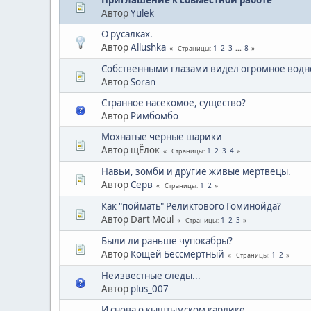
Автор
Yulek
О русалках.
Автор
Allushka
1
2
3
...
8
Страницы
Собственными глазами видел огромное водн
Автор
Soran
Странное насекомое, существо?
Автор
Римбомбо
Мохнатые черные шарики
Автор щЁлок
1
2
3
4
Страницы
Навьи, зомби и другие живые мертвецы.
Автор
Серв
1
2
Страницы
Как "поймать" Реликтового Гоминойда?
Автор Dart Moul
1
2
3
Страницы
Были ли раньше чупокабры?
Автор
Кощей Бессмертный
1
2
Страницы
Неизвестные следы...
Автор
plus_007
И снова о кыштымском карлике