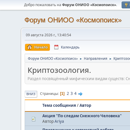
Добро пожаловать на
Форум ОНИОО «Космопоиск»
.
Форум ОНИОО «Космопоиск»
09 августа 2026 г., 13:40:54
Начало
Календарь
Форум ОНИОО «Космопоиск»
Направления
Криптозо
►
►
Криптозоология.
Раздел посвящённый мифическим видам существ: Сн
2
3
4
Страницы
1
ВНИЗ
Тема сообщения
/
Автор
Акция "По следам Снежного Человека"
Автор
Ariya
Приглашение к совместной работе