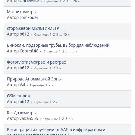
Автор
UncleMike
1
2
3
...
26
Страницы
Магнитометры.
Автор
comkoder
сторожевой МУЛЬТИ-МЕТР
Автор
b612
1
2
3
...
15
Страницы
Бинокли, подзорные трубы, выбор для наблюдений
Автор
Сергей48
1
2
3
...
5
Страницы
Фотоплетизмограф и реограф
Автор
b612
1
2
3
Страницы
Природа Аномальной Зоны!
Автор
Val
1
2
Страницы
GSM сторож
Автор
b612
1
2
Страницы
Re: Дозиметры
Автор valcan555
1
2
3
4
Страницы
Регистрация излучений от ААЯ в инфракрасном и