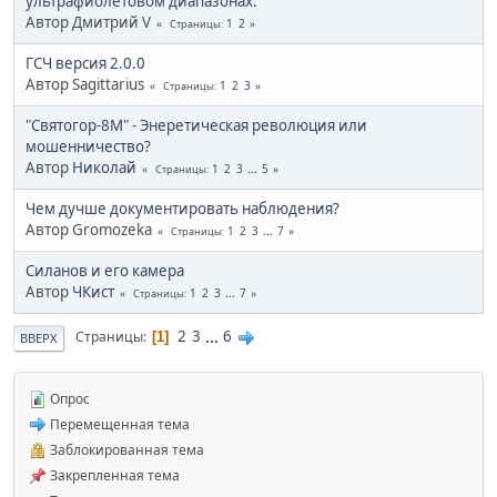
ультрафиолетовом диапазонах.
Автор Дмитрий V
1
2
Страницы
ГСЧ версия 2.0.0
Автор Sagittarius
1
2
3
Страницы
"Святогор-8М" - Энеретическая революция или
мошенничество?
Автор
Hиколай
1
2
3
...
5
Страницы
Чем дучше документировать наблюдения?
Автор Gromozeka
1
2
3
...
7
Страницы
Силанов и его камера
Автор
ЧКист
1
2
3
...
7
Страницы
2
3
...
6
Страницы
1
ВВЕРХ
Опрос
Перемещенная тема
Заблокированная тема
Закрепленная тема