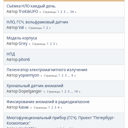
Съёмка НЛО каждый день.
Автор
TroitskUFO
1
2
3
...
54
Страницы
НЛО, ГСЧ, вольфрамовый датчик
Автор
Val
1
2
Страницы
Модель корпуса
Автор
Grey
1
2
3
Страницы
НПД
Автор
piton6
Пеленгатор электромагнитного излучения
Автор
yopsemyon
1
2
3
...
9
Страницы
Хрональный датчик аномалий
Автор Dopelganger
1
2
3
...
14
Страницы
Фиксирование аномалий в радиодиапазоне
Автор
Казак
1
2
3
4
Страницы
Многофункциональный прибор (ГСЧ). Проект "Петербург-
Космопоиск"